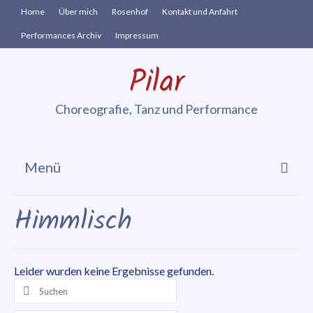
Home
Über mich
Rosenhof
Kontakt und Anfahrt
Performances Archiv
Impressum
Pilar
Choreografie, Tanz und Performance
Menü
Cia. vis à vie
Himmlisch
In-Zeit-Sprung
Performances
Leider wurden keine Ergebnisse gefunden.
Suchen
Danse Sensible
nach: