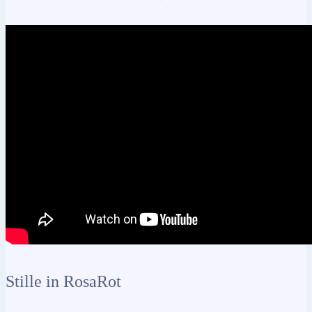
Stille in RosaRot