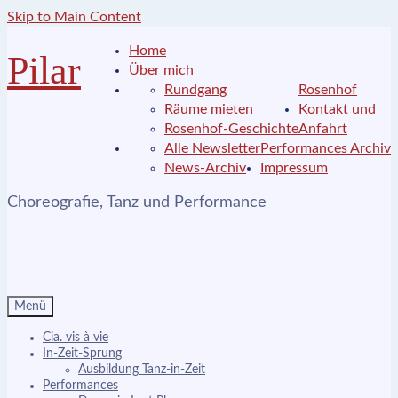
Skip to Main Content
Home
Pilar
Über mich
Rundgang
Rosenhof
Räume mieten
Kontakt und
Rosenhof-Geschichte
Anfahrt
Alle Newsletter
Performances Archiv
News-Archiv
Impressum
Choreografie, Tanz und Performance
Menü
Cia. vis à vie
In-Zeit-Sprung
Ausbildung Tanz-in-Zeit
Performances