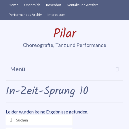
Home
Über mich
Rosenhof
Kontakt und Anfahrt
Performances Archiv
Impressum
Pilar
Choreografie, Tanz und Performance
Menü
Cia. vis à vie
In-Zeit-Sprung 10
In-Zeit-Sprung
Performances
Leider wurden keine Ergebnisse gefunden.
Suchen
Danse Sensible
nach: