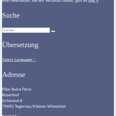
Alle Newsletter, die wir versandt haben, gibt es
hier
»
Suche
Suchen
nach:
Übersetzung
Select Language
▼
Adresse
Pilar Buira Ferre
Rosenhof
Schwand 8
79692 Tegernau/Kleines Wiesental