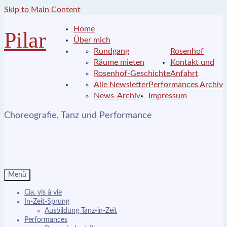
Skip to Main Content
Home
Pilar
Über mich
Rundgang
Rosenhof
Räume mieten
Kontakt und
Rosenhof-Geschichte
Anfahrt
Alle Newsletter
Performances Archiv
News-Archiv
Impressum
Choreografie, Tanz und Performance
Menü
Cia. vis à vie
In-Zeit-Sprung
Ausbildung Tanz-in-Zeit
Performances