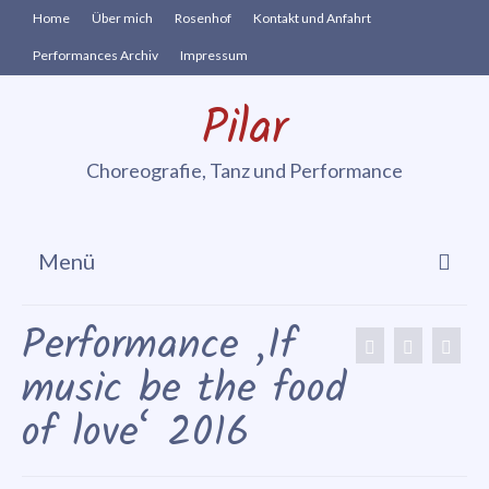
Home
Über mich
Rosenhof
Kontakt und Anfahrt
Performances Archiv
Impressum
Pilar
Choreografie, Tanz und Performance
Menü
Cia. vis à vie
Performance ‚If
In-Zeit-Sprung
music be the food
Performances
of love‘ 2016
Danse Sensible