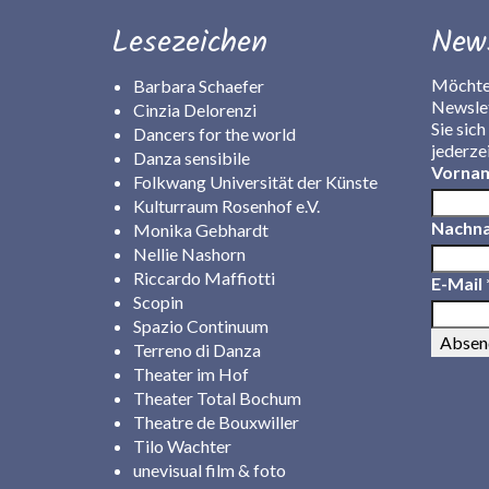
Lesezeichen
News
Möchten
Barbara Schaefer
Newsle
Cinzia Delorenzi
Sie sich
Dancers for the world
jederze
Danza sensibile
Vorna
Folkwang Universität der Künste
Kulturraum Rosenhof e.V.
Nachn
Monika Gebhardt
Nellie Nashorn
Riccardo Maffiotti
E-Mail
Scopin
Spazio Continuum
Terreno di Danza
Theater im Hof
Theater Total Bochum
Theatre de Bouxwiller
Tilo Wachter
unevisual film & foto