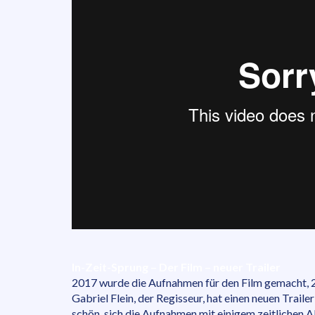
In-Zeit-Sprung – Der Film – n
euer Trailer
2017 wurde die Aufnahmen für den Film gemacht, 20
Gabriel Flein, der Regisseur, hat einen neuen Trailer
schön, sich die Aufnahmen mit einigem zeitlichen