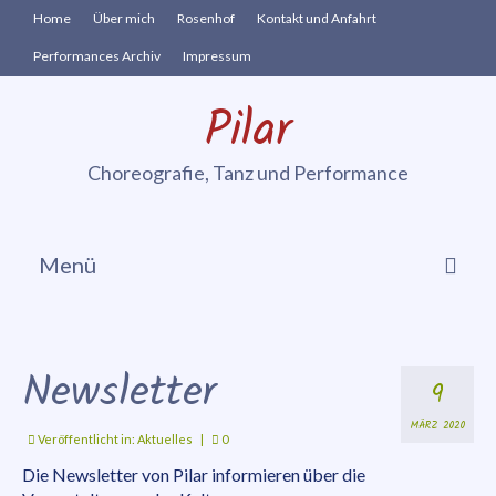
Home
Über mich
Rosenhof
Kontakt und Anfahrt
Performances Archiv
Impressum
Pilar
Choreografie, Tanz und Performance
Menü
Cia. vis à vie
In-Zeit-Sprung
Newsletter
9
Performances
MÄRZ 2020
Veröffentlicht in:
Aktuelles
|
0
Danse Sensible
Die Newsletter von Pilar informieren über die