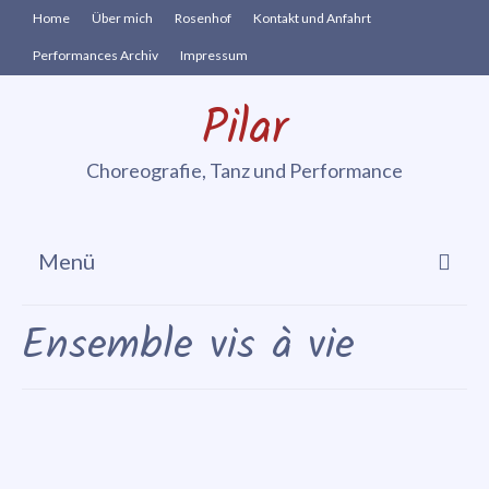
Home
Über mich
Rosenhof
Kontakt und Anfahrt
Performances Archiv
Impressum
Pilar
Choreografie, Tanz und Performance
Menü
Cia. vis à vie
Ensemble vis à vie
In-Zeit-Sprung
Performances
Danse Sensible