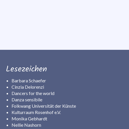
Workshops
LaPilà
Lesezeichen
Barbara Schaefer
Cinzia Delorenzi
Dancers for the world
Danza sensibile
Folkwang Universität der Künste
Kulturraum Rosenhof e.V.
Monika Gebhardt
Nellie Nashorn